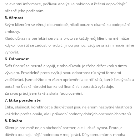
relevantní informace, pečlivou analýzu a nabídnout řešení odpovídající
přesně jeho potřebám.
5. Věrnost
Svým klientům se věnuji dlouhodobě, nikoli pouze v okamžiku podepsání
smlouvy.
Kladu důraz na perfektní servis, a proto se každý můj klient na mě může
kdykoli obrátit se žádostí o radu či jinou pomoc, vždy se snažím maximálně
vyhovět.
6. Odbornost
Svět financí se neustále vyvíjí, z toho důvodu je třeba držet krok s tímto
vývojem. Pravidelně proto zvyšuji svou odbornost různými formami
vzdělávání. Jsem držitelem všech oprávnění a certifikátů, které český stát a
potažmo Česká národní banka od finančních poradců vyžaduje.
Za svou práci jsem také získala řadu ocenění.
7. Etika poradenství
Etika, slušnost, korektnost a diskrétnost jsou nejenom nezbytné vlastnosti
každého profesionála, ale i průvodní hodnoty dobrých obchodních vztahů.
8. Důvěra
Klient je pro mně nejen obchodní partner, ale i lidské bytost. Proto je
důvěra tou nejsilnější hodnotou v mojí práci. Díky tomu mám s mnoha