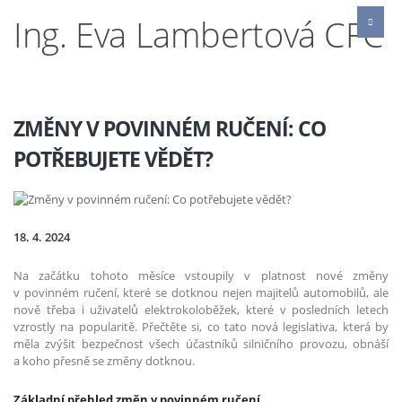
Ing. Eva Lambertová CFC
ZMĚNY V POVINNÉM RUČENÍ: CO
POTŘEBUJETE VĚDĚT?
18. 4. 2024
Na začátku tohoto měsíce vstoupily v platnost nové změny
v povinném ručení, které se dotknou nejen majitelů automobilů, ale
nově třeba i uživatelů elektrokoloběžek, které v posledních letech
vzrostly na popularitě. Přečtěte si, co tato nová legislativa, která by
měla zvýšit bezpečnost všech účastníků silničního provozu, obnáší
a koho přesně se změny dotknou.
Základní přehled změn v povinném ručení