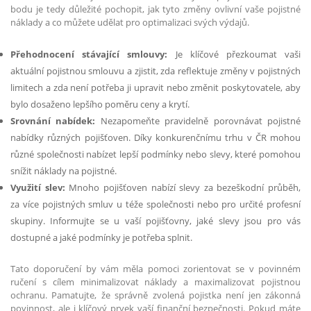
bodu je tedy důležité pochopit, jak tyto změny ovlivní vaše pojistné
náklady a co můžete udělat pro optimalizaci svých výdajů.
Přehodnocení stávající smlouvy:
Je klíčové přezkoumat vaši
aktuální pojistnou smlouvu a zjistit, zda reflektuje změny v pojistných
limitech a zda není potřeba ji upravit nebo změnit poskytovatele, aby
bylo dosaženo lepšího poměru ceny a krytí.
Srovnání nabídek:
Nezapomeňte pravidelně porovnávat pojistné
nabídky různých pojišťoven. Díky konkurenčnímu trhu v ČR mohou
různé společnosti nabízet lepší podmínky nebo slevy, které pomohou
snížit náklady na pojistné.
Využití slev:
Mnoho pojišťoven nabízí slevy za bezeškodní průběh,
za více pojistných smluv u téže společnosti nebo pro určité profesní
skupiny. Informujte se u vaší pojišťovny, jaké slevy jsou pro vás
dostupné a jaké podmínky je potřeba splnit.
Tato doporučení by vám měla pomoci zorientovat se v povinném
ručení s cílem minimalizovat náklady a maximalizovat pojistnou
ochranu. Pamatujte, že správně zvolená pojistka není jen zákonná
povinnost, ale i klíčový prvek vaší finanční bezpečnosti. Pokud máte