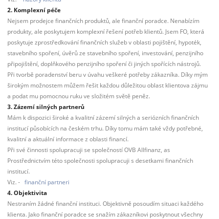
2. Komplexní péče
Nejsem prodejce finančních produktů, ale finanční poradce. Nenabízím
produkty, ale poskytujem komplexní řešení potřeb klientů. Jsem FO, která
poskytuje zprostředkování finančních služeb v oblasti pojištění, hypoték,
stavebního spoření, úvěrů ze stavebního spoření, investování, penzijního
připojištění, doplňkového penzijního spoření či jiných spořících nástrojů.
Při tvorbě poradenství beru v úvahu veškeré potřeby zákazníka. Díky mým
širokým možnostem můžem řešit každou důležitou oblast klientova zájmu
a podat mu pomocnou ruku ve složitém světě peněz.
3. Zázemí silných partnerů
Mám k dispozici široké a kvalitní zázemí silných a seriózních finančních
institucí působících na českém trhu. Díky tomu mám také vždy potřebné,
kvalitní a aktuální informace z oblasti financí.
Při své činnosti spolupracuji se společností OVB Allfinanz, as
Prostřednictvím této společnosti spolupracuji s desetkami finančních
institucí.
Viz. -
finanční partneri
4. Objektivita
Nestraním žádné finanční instituci. Objektivně posoudím situaci každého
klienta. Jako finanční poradce se snažím zákazníkovi poskytnout všechny