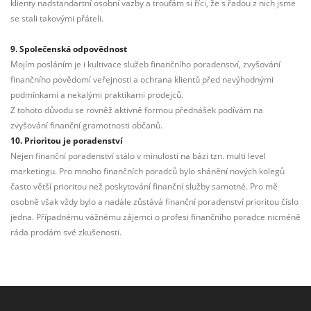
klienty nadstandartní osobní vazby a troufám si říci, že s řadou z nich jsme
se stali takovými přáteli.
9. Společenská odpovědnost
Mojím posláním je i kultivace služeb finančního poradenství, zvyšování
finančního povědomí veřejnosti a ochrana klientů před nevýhodnými
podmínkami a nekalými praktikami prodejců.
Z tohoto důvodu se rovněž aktivně formou přednášek podívám na
zvyšování finanční gramotnosti občanů.
10. Prioritou je poradenství
Nejen finanční poradenství stálo v minulosti na bázi tzn. multi level
marketingu. Pro mnoho finančních poradců bylo shánění nových kolegů
často větší prioritou než poskytování finanční služby samotné. Pro mě
osobně však vždy bylo a nadále zůstává finanční poradenství prioritou číslo
jedna. Případnému vážnému zájemci o profesi finančního poradce nicméně
ráda prodám své zkušenosti.