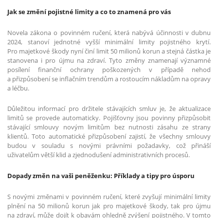
Jak se změní pojistné limity a co to znamená pro vás
Novela zákona o povinném ručení, která nabývá účinnosti v dubnu
2024, stanoví jednotné vyšší minimální limity pojistného krytí.
Pro majetkové škody nyní činí limit 50 milionů korun a stejná částka je
stanovena i pro újmu na zdraví. Tyto změny znamenají významné
posílení finanční ochrany poškozených v případě nehod
a přizpůsobení se inflačním trendům a rostoucím nákladům na opravy
a léčbu.
Důležitou informací pro držitele stávajících smluv je, že aktualizace
limitů se provede automaticky. Pojišťovny jsou povinny přizpůsobit
stávající smlouvy novým limitům bez nutnosti zásahu ze strany
klientů. Toto automatické přizpůsobení zajistí, že všechny smlouvy
budou v souladu s novými právními požadavky, což přináší
uživatelům větší klid a zjednodušení administrativních procesů.
Dopady změn na vaši peněženku: Příklady a tipy pro úsporu
S novými změnami v povinném ručení, které zvyšují minimální limity
plnění na 50 milionů korun jak pro majetkové škody, tak pro újmu
na zdraví, může dojít k obavám ohledně zvýšení pojistného. V tomto