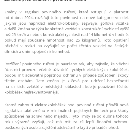
Změny v regulaci povinného ručení, které vstupují v platnost
od dubna 2024, rozšiřují tuto povinnost na nové kategorie vozidel,
jakými jsou například elektrokoloběžky, segwaye, golfová vozítka
a další. Změna se týká konkrétně vozidel s konstrukční rychlostí vyšší
než 25 km/h a nebo s konstrukční rychlostí nad 14 kilometrů v hodině,
pokud mají současně hmotnost nad 25 kilogramů. Toto opatření
přichází v reakci na zvyšující se počet těchto vozidel na českých
silnicích a s ním spojené riziko nehod.
Rozšíření povinného ručení je navrženo tak, aby zajistilo, že všichni
účastníci provozu, včetně uživatelů rychlých elektrických koloběžek,
budou mít adekvátní pojistnou ochranu v případě způsobení škody
třetím osobám. Tato změna je klíčová pro udržení bezpečnosti
na silnicích, zvláště v městských oblastech, kde je používání těchto
koloběžek nejfrekventovanější.
Kromě zahrnutí elektrokoloběžek pod povinné ručení přináší nová
legislativa také změnu v minimálních pojistných limitech pro škody
způsobené na zdraví nebo majetku. Tyto limity se od dubna tohoto
roku výrazně zvyšují, což má mít za cíl lepší finanční ochranu
poškozených osob a zajištění adekvátního krytí v případě nehod.